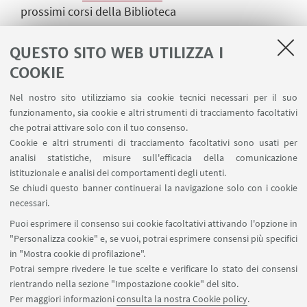
prossimi corsi della Biblioteca
Iniziative promosse dalle biblioteche
QUESTO SITO WEB UTILIZZA I
dell'Ateneo
COOKIE
Consulta la
pagina dei corsi di tutte le biblioteche
Nel nostro sito utilizziamo sia cookie tecnici necessari per il suo
dell'Ateneo
.
funzionamento, sia cookie e altri strumenti di tracciamento facoltativi
che potrai attivare solo con il tuo consenso.
Corsi e tutorial online
Cookie e altri strumenti di tracciamento facoltativi sono usati per
analisi statistiche, misure sull'efficacia della comunicazione
Corso di Information Literacy
(Alfabetizzazione
istituzionale e analisi dei comportamenti degli utenti.
Informativa)
Se chiudi questo banner continuerai la navigazione solo con i cookie
necessari.
ACNP-T
- Tutorial Opac riviste ACNP.
Puoi esprimere il consenso sui cookie facoltativi attivando l'opzione in
"Personalizza cookie" e, se vuoi, potrai esprimere consensi più specifici
in "Mostra cookie di profilazione".
Potrai sempre rivedere le tue scelte e verificare lo stato dei consensi
rientrando nella sezione "Impostazione cookie" del sito.
Per maggiori informazioni
consulta la nostra Cookie policy
.